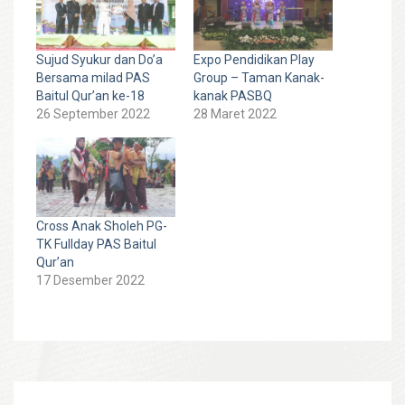
Sujud Syukur dan Do’a
Expo Pendidikan Play
Bersama milad PAS
Group – Taman Kanak-
Baitul Qur’an ke-18
kanak PASBQ
26 September 2022
28 Maret 2022
Cross Anak Sholeh PG-
TK Fullday PAS Baitul
Qur’an
17 Desember 2022