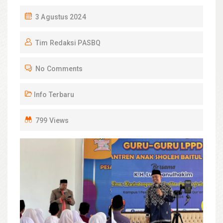
P
3 Agustus 2024
O
Tim Redaksi PASBQ
S
T
No Comments
E
D
Info Terbaru
O
N
799 Views