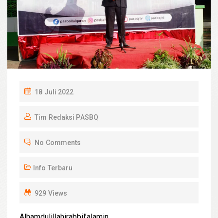
P
18 Juli 2022
O
Tim Redaksi PASBQ
S
T
No Comments
E
D
Info Terbaru
O
N
929 Views
Alhamdulillahirabbil’alamin