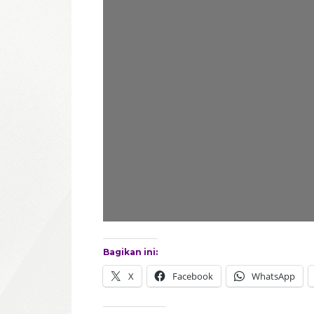
D
O
N
Bagikan ini:
X
Facebook
WhatsApp