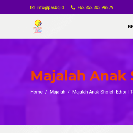
info@pasbq.id
+62 852 303 98879
B
Majalah Anak 
Home
Majalah
Majalah Anak Sholeh Edisi I 