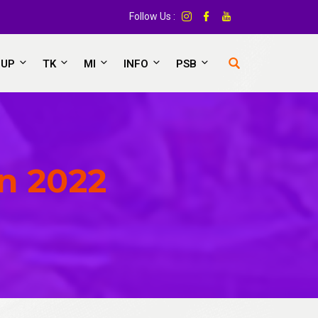
Follow Us :
OUP
TK
MI
INFO
PSB
un 2022