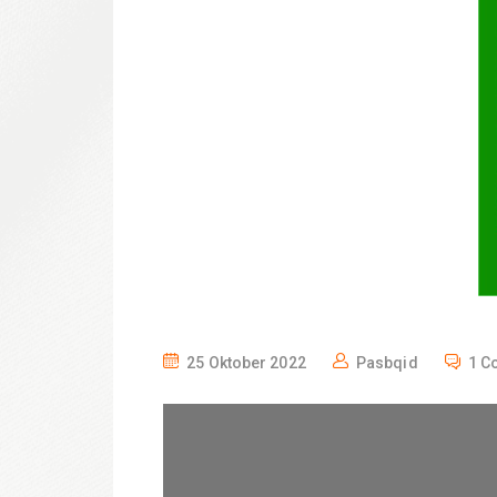
P
25 Oktober 2022
Pasbqid
1 C
O
S
T
E