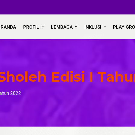
ERANDA
PROFIL
LEMBAGA
INKLUSI
PLAY GR
Sholeh Edisi I Tah
Tahun 2022