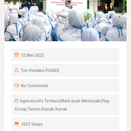
P
12 Mei 2022
O
Tim Redaksi PASBQ
S
T
No Comments
E
D
Agenda
,
Info Terbaru
,
Madrasah Ibtidaiyah
,
Play
O
Group
,
Taman Kanak-Kanak
N
1053 Views