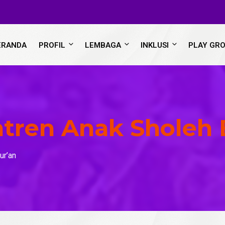
ERANDA
PROFIL
LEMBAGA
INKLUSI
PLAY GR
tren Anak Sholeh B
ur’an