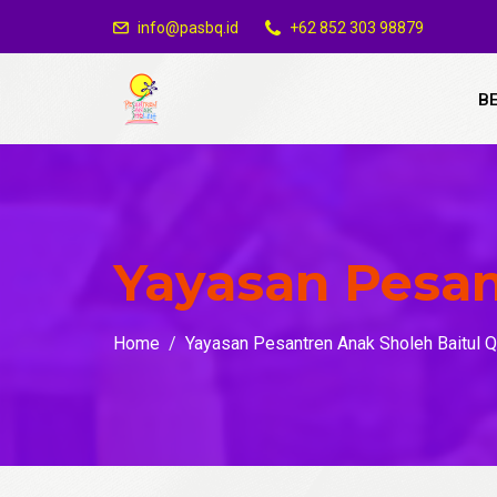
info@pasbq.id
+62 852 303 98879
B
Yayasan Pesan
Home
Yayasan Pesantren Anak Sholeh Baitul Q