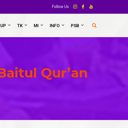
Follow Us :
OUP
TK
MI
INFO
PSB
aitul Qur’an